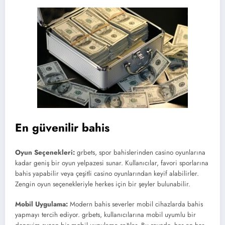
En güvenilir bahis
Oyun Seçenekleri:
grbets, spor bahislerinden casino oyunlarına
kadar geniş bir oyun yelpazesi sunar. Kullanıcılar, favori sporlarına
bahis yapabilir veya çeşitli casino oyunlarından keyif alabilirler.
Zengin oyun seçenekleriyle herkes için bir şeyler bulunabilir.
Mobil Uygulama:
Modern bahis severler mobil cihazlarda bahis
yapmayı tercih ediyor. grbets, kullanıcılarına mobil uyumlu bir