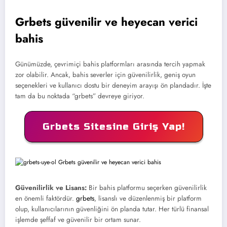
Grbets güvenilir ve heyecan verici
bahis
Günümüzde, çevrimiçi bahis platformları arasında tercih yapmak
zor olabilir. Ancak, bahis severler için güvenilirlik, geniş oyun
seçenekleri ve kullanıcı dostu bir deneyim arayışı ön plandadır. İşte
tam da bu noktada “grbets” devreye giriyor.
Grbets Sitesine Giriş Yap!
Güvenilirlik ve Lisans:
Bir bahis platformu seçerken güvenilirlik
en önemli faktördür.
grbets
, lisanslı ve düzenlenmiş bir platform
olup, kullanıcılarının güvenliğini ön planda tutar. Her türlü finansal
işlemde şeffaf ve güvenilir bir ortam sunar.